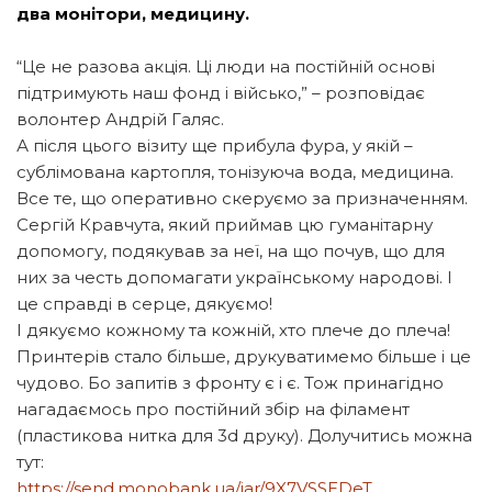
два монітори, медицину.
“Це не разова акція. Ці люди на постійній основі
підтримують наш фонд і військо,” – розповідає
волонтер Андрій Галяс.
А після цього візиту ще прибула фура, у якій –
сублімована картопля, тонізуюча вода, медицина.
Все те, що оперативно скеруємо за призначенням.
Сергій Кравчута, який приймав цю гуманітарну
допомогу, подякував за неї, на що почув, що для
них за честь допомагати українському народові. І
це справді в серце, дякуємо!
І дякуємо кожному та кожній, хто плече до плеча!
Принтерів стало більше, друкуватимемо більше і це
чудово. Бо запитів з фронту є і є. Тож принагідно
нагадаємось про постійний збір на філамент
(пластикова нитка для 3d друку). Долучитись можна
тут:
https://send.monobank.ua/jar/9X7VSSEDeT