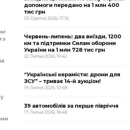
допомоги передано на 1 млн 400
тис грн
03 Серпня 2026, 17:16
 ми
Червень-липень: два виїзди, 1200
 з
км та підтримки Силам оборони
України на 1 млн 728 тис грн
22 Липня 2026, 19:42
на
“Українські керамісти: дрони для
ЗСУ” – триває 14-й аукціон!
19 Липня 2026, 10:48
ту
39 автомобілів за перше півріччя
17 Липня 2026, 18:48
аним