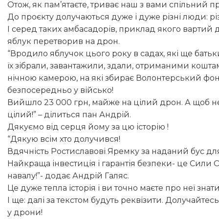
Отож, як пам’ятаєте, триває наш з вами спільний пр
До проєкту долучаються дуже і дуже різні люди: різ
І серед таких амбасадорів, приклад якого вартий 
яблук перетворив на дрон.
“Вродило яблучок цього року в садах, які ще батьк
їх зібрали, завантажили, здали, отриманими кошт
нічною камерою, на які збирає Волонтерський фонд 
безпосередньо у військо!
Вийшло 23 000 грн, майже на цілий дрон. А щоб не
цілий!” – ділиться пан Андрій.
Дякуємо від серця йому за цю історію !
“Дякую всім хто долучився!
Вдячність Ростиславові Яремку за наданий бус дл
Найкраща інвестиція і гарантія безпеки- це Сили 
навалу!”- додає Андрій Галяс.
Це дуже тепла історія і ви точно маєте про неї знати
І ще: далі за текстом будуть реквізити. Долучайт
у дрони!