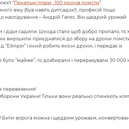
оєкт “
Пекельні птахи : 100 дронів помсти
“.
ного віку (був навіть дитсадок!), професій тощо.
до наслідування – Андрій Галяс. Він щедрий урожай
и і діди садили. Шкода стало щоб добро пропало, то
ами вирішили приєднатися до збору на дрони помсти
“Ейпріл” і який робить якісні дрони, і передає їх
 було “майже”, то дозбирали і перерахували 30 000 
я перевезення!
Оборони України! Тільки вони реально спиняють кля
.
есь! Бити ворога можна і щедрим урожаєм, конвертов