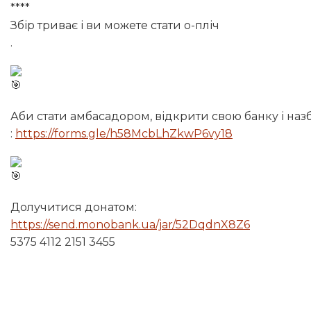
****
Збір триває і ви можете стати о-пліч
.
Аби стати амбасадором, відкрити свою банку і назб
:
https://forms.gle/h58McbLhZkwP6vy18
Долучитися донатом:
https://send.monobank.ua/jar/52DqdnX8Z6
5375 4112 2151 3455